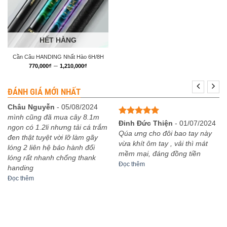
HẾT HÀNG
Cần Câu HANDING Nhất Hào 6H/8H
Khoảng
–
770,000
₫
1,210,000
₫
giá:
từ
770,000₫
ĐÁNH GIÁ MỚI NHẤT
đến
1,210,000₫
Châu Nguyễn
-
05/08/2024
mình cũng đã mua cây 8.1m
Được xếp
Đinh Đức Thiện
-
01/07/2024
ngọn có 1.2li nhưng tải cá trắm
hạng
5
5
Qúa ưng cho đôi bao tay này
đen thật tuyệt vời lỡ làm gãy
sao
vừa khít ôm tay , vải thì mát
lóng 2 liên hệ bảo hành đổi
mềm mại, đáng đồng tiền
lóng rất nhanh chống thank
Đọc thêm
handing
Đọc thêm