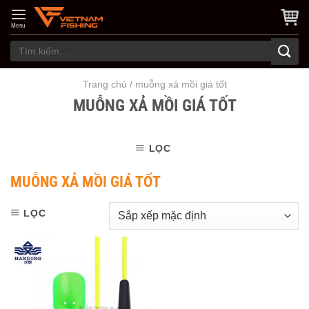
Skip
to
Menu
content
Tìm
kiếm:
Trang chủ
/
muỗng xả mồi giá tốt
MUỖNG XẢ MỒI GIÁ TỐT
LỌC
MUỖNG XẢ MỒI GIÁ TỐT
LỌC