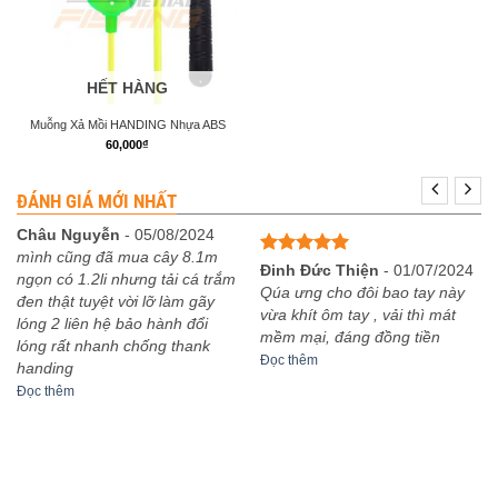
HẾT HÀNG
Muỗng Xả Mồi HANDING Nhựa ABS
60,000
₫
ĐÁNH GIÁ MỚI NHẤT
Châu Nguyễn
-
05/08/2024
mình cũng đã mua cây 8.1m
Được xếp
Đinh Đức Thiện
-
01/07/2024
ngọn có 1.2li nhưng tải cá trắm
hạng
5
5
Qúa ưng cho đôi bao tay này
đen thật tuyệt vời lỡ làm gãy
sao
vừa khít ôm tay , vải thì mát
lóng 2 liên hệ bảo hành đổi
mềm mại, đáng đồng tiền
lóng rất nhanh chống thank
Đọc thêm
handing
Đọc thêm