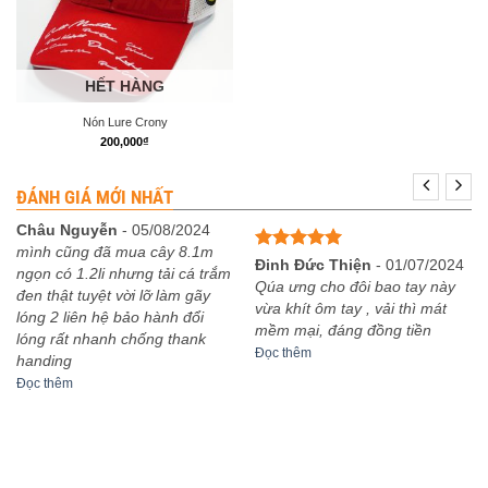
HẾT HÀNG
Nón Lure Crony
200,000
₫
ĐÁNH GIÁ MỚI NHẤT
Châu Nguyễn
-
05/08/2024
mình cũng đã mua cây 8.1m
Được xếp
Đinh Đức Thiện
-
01/07/2024
ngọn có 1.2li nhưng tải cá trắm
hạng
5
5
Qúa ưng cho đôi bao tay này
đen thật tuyệt vời lỡ làm gãy
sao
vừa khít ôm tay , vải thì mát
lóng 2 liên hệ bảo hành đổi
mềm mại, đáng đồng tiền
lóng rất nhanh chống thank
Đọc thêm
handing
Đọc thêm