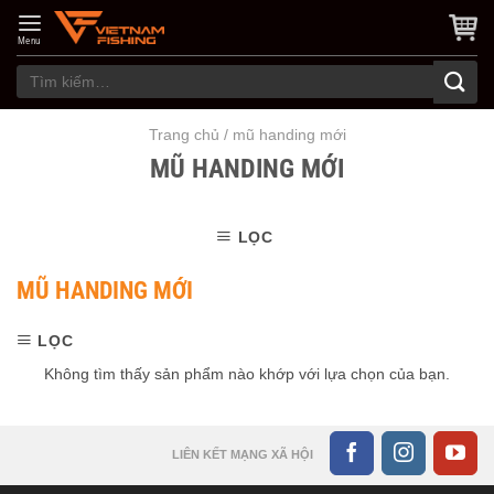
Skip
to
Menu
content
Tìm
kiếm:
Trang chủ
/
mũ handing mới
MŨ HANDING MỚI
LỌC
MŨ HANDING MỚI
LỌC
Không tìm thấy sản phẩm nào khớp với lựa chọn của bạn.
LIÊN KẾT MẠNG XÃ HỘI