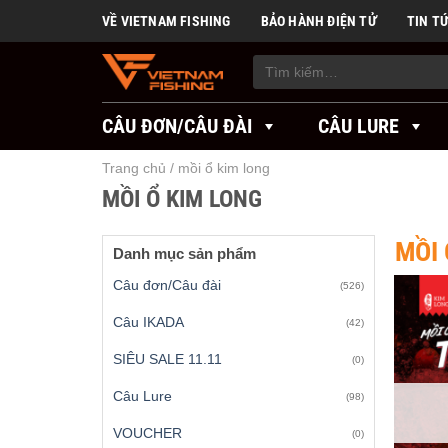
Skip
VỀ VIETNAM FISHING
BẢO HÀNH ĐIỆN TỬ
TIN T
to
content
Tìm
kiếm:
CÂU ĐƠN/CÂU ĐÀI
CÂU LURE
Trang chủ
/
mồi ổ kim long
MỒI Ổ KIM LONG
MỒI 
Danh mục sản phẩm
Câu đơn/Câu đài
(526)
Câu IKADA
(42)
SIÊU SALE 11.11
(0)
Câu Lure
(98)
VOUCHER
(0)