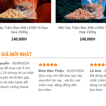
+
âu Trắm Đen KIM LONG Vị Hoa
Mồi Câu Trắm Đen KIM LONG 
Quả 1500g
Hợp 1500g
140,000
₫
140,000
₫
 GIÁ MỚI NHẤT
guyễn
-
05/08/2024
ng đã mua cây 8.1m
Được xếp
Được xếp
Đinh Đức Thiện
-
01/07/2024
Lê Anh
-
1.2li nhưng tải cá trắm
hạng
5
5
hạng
5
5
Qúa ưng cho đôi bao tay này
Đã dùng d
 tuyệt vời lỡ làm gãy
sao
sao
vừa khít ôm tay , vải thì mát
chắc chắn,
iên hệ bảo hành đổi
mềm mại, đáng đồng tiền
dòng cá rấ
 nhanh chống thank
Đọc thêm
Đọc thêm