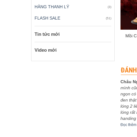
HÀNG THANH LÝ
(3)
FLASH SALE
(51)
+
Tin tức mới
Mồi C
Video mới
ĐÁNH
Châu N
mình cũ
 xếp
Được xếp
eptu
-
03/12/2023
Sơn Ca
-
30/11/2023
ngọn có 
5
5
hạng
5
5
bo khoe
5m4 tuyệt vời
đen thật
sao
êm
Đọc thêm
lóng 2 l
lóng rất
handing
Đọc thêm