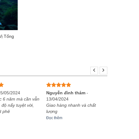
Vị Tổng
Được xếp
25/05/2024
Nguyễn đình thám
-
hạng
5
5
c 6 năm mà cần vẫn
13/04/2024
sao
 độ nẩy tuyệt vời,
Giao hàng nhanh và chất
t phê
lượng
Đọc thêm