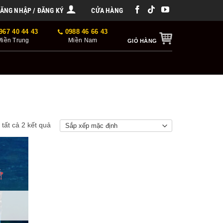
ĂNG NHẬP / ĐĂNG KÝ
CỬA HÀNG
967 40 44 43
0988 46 66 43
Miền Trung
Miền Nam
GIỎ HÀNG
ị tất cả 2 kết quả