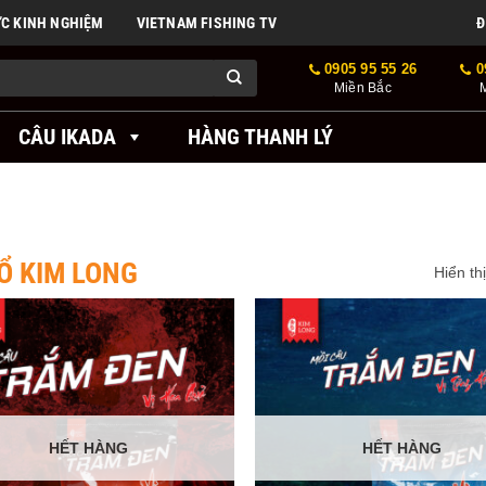
ỨC KINH NGHIỆM
VIETNAM FISHING TV
Đ
0905 95 55 26
0
Miền Bắc
CÂU IKADA
HÀNG THANH LÝ
Ổ KIM LONG
Hiển th
HẾT HÀNG
HẾT HÀNG