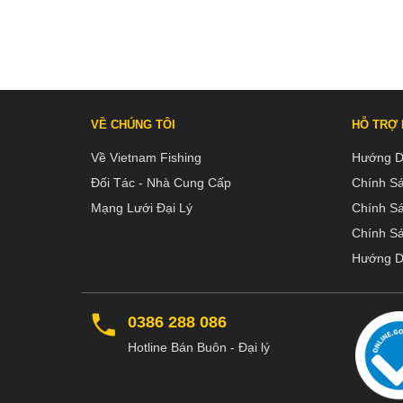
VỀ CHÚNG TÔI
HỖ TRỢ
Về Vietnam Fishing
Hướng D
Đối Tác - Nhà Cung Cấp
Chính S
Mạng Lưới Đại Lý
Chính S
Chính Sá
Hướng D
0386 288 086
Hotline Bán Buôn - Đại lý