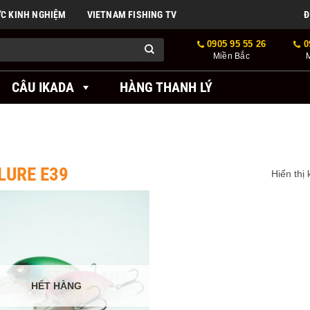
ỨC KINH NGHIỆM
VIETNAM FISHING TV
Đ
0905 95 55 26
0
Miền Bắc
CÂU IKADA
HÀNG THANH LÝ
LURE E39
Hiển thị
HẾT HÀNG