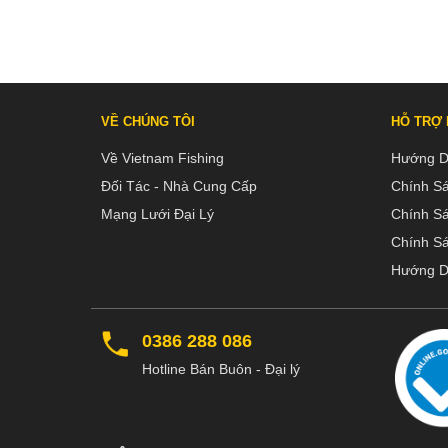
VỀ CHÚNG TÔI
HỖ TRỢ
Về Vietnam Fishing
Hướng D
Đối Tác - Nhà Cung Cấp
Chính S
Mạng Lưới Đại Lý
Chính S
Chính Sá
Hướng D
0386 288 086
Hotline Bán Buôn - Đại lý