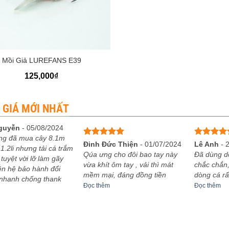
Mồi Giả LUREFANS E39
125,000
₫
 GIÁ MỚI NHẤT
guyễn
-
05/08/2024
ng đã mua cây 8.1m
Được xếp
Được xếp
Đinh Đức Thiện
-
01/07/2024
Lê Anh
-
1.2li nhưng tải cá trắm
hạng
5
5
hạng
5
5
Qúa ưng cho đôi bao tay này
Đã dùng d
 tuyệt vời lỡ làm gãy
sao
sao
vừa khít ôm tay , vải thì mát
chắc chắn,
iên hệ bảo hành đổi
mềm mại, đáng đồng tiền
dòng cá rấ
 nhanh chống thank
Đọc thêm
Đọc thêm