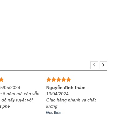
Được xếp
25/05/2024
Nguyễn đình thám
-
hạng
5
5
c 6 năm mà cần vẫn
13/04/2024
sao
 độ nẩy tuyệt vời,
Giao hàng nhanh và chất
t phê
lượng
Đọc thêm