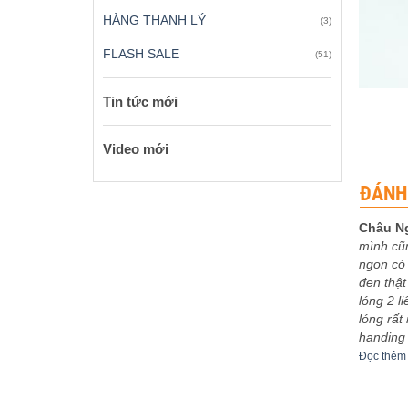
HÀNG THANH LÝ
(3)
FLASH SALE
(51)
+
Tin tức mới
Video mới
ĐÁNH
Châu N
mình cũ
 xếp
Được xếp
eptu
-
03/12/2023
Sơn Ca
-
30/11/2023
ngọn có 
5
5
hạng
5
5
bo khoe
5m4 tuyệt vời
đen thật
sao
êm
Đọc thêm
lóng 2 l
lóng rất
handing
Đọc thêm