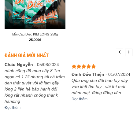
Mồi Câu Diếc KIM LONG 250g
25,000
₫
ĐÁNH GIÁ MỚI NHẤT
Châu Nguyễn
-
05/08/2024
mình cũng đã mua cây 8.1m
Được xếp
Đinh Đức Thiện
-
01/07/2024
ngọn có 1.2li nhưng tải cá trắm
hạng
5
5
Qúa ưng cho đôi bao tay này
đen thật tuyệt vời lỡ làm gãy
sao
vừa khít ôm tay , vải thì mát
lóng 2 liên hệ bảo hành đổi
mềm mại, đáng đồng tiền
lóng rất nhanh chống thank
Đọc thêm
handing
Đọc thêm