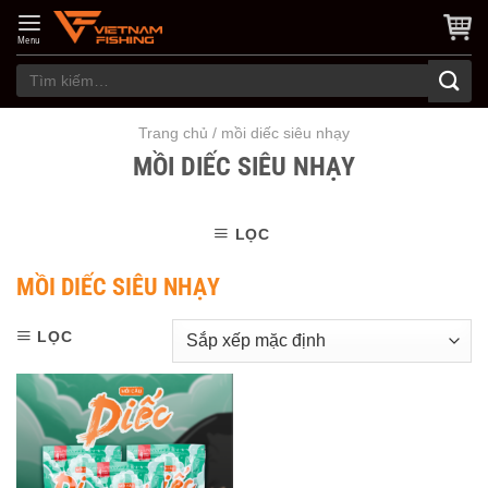
Skip
to
Menu
content
Tìm
kiếm:
Trang chủ
/
mồi diếc siêu nhạy
MỒI DIẾC SIÊU NHẠY
LỌC
MỒI DIẾC SIÊU NHẠY
LỌC