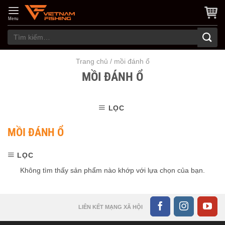
Skip
to
Menu
content
Tìm
kiếm:
Trang chủ
/
mồi đánh ổ
MỒI ĐÁNH Ổ
LỌC
MỒI ĐÁNH Ổ
LỌC
Không tìm thấy sản phẩm nào khớp với lựa chọn của bạn.
LIÊN KẾT MẠNG XÃ HỘI