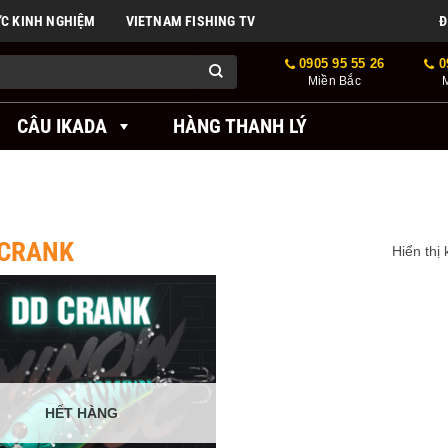
ỨC KINH NGHIỆM
VIETNAM FISHING TV
Đ
0905 95 55 26
0
Miền Bắc
CÂU IKADA
HÀNG THANH LÝ
 CRANK
Hiển thị
HẾT HÀNG