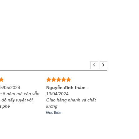
Được xếp
25/05/2024
Nguyễn đình thám
-
hạng
5
5
c 6 năm mà cần vẫn
13/04/2024
sao
 độ nẩy tuyệt vời,
Giao hàng nhanh và chất
t phê
lượng
Đọc thêm