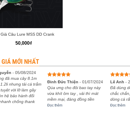
 Giả Câu Lure MSS DD Crank
50,000
₫
 GIÁ MỚI NHẤT
guyễn
-
05/08/2024
ng đã mua cây 8.1m
Được xếp
Được xếp
Đinh Đức Thiện
-
01/07/2024
Lê Anh
-
1.2li nhưng tải cá trắm
hạng
5
5
hạng
5
5
Qúa ưng cho đôi bao tay này
Đã dùng d
 tuyệt vời lỡ làm gãy
sao
sao
vừa khít ôm tay , vải thì mát
chắc chắn,
iên hệ bảo hành đổi
mềm mại, đáng đồng tiền
dòng cá rấ
 nhanh chống thank
Đọc thêm
Đọc thêm