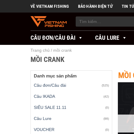
Skip
VỀ VIETNAM FISHING
BẢO HÀNH ĐIỆN TỬ
TIN T
to
content
Tìm
kiếm:
CÂU ĐƠN/CÂU ĐÀI
CÂU LURE
Trang chủ
/
mồi crank
MỒI CRANK
MỒI
Danh mục sản phẩm
Câu đơn/Câu đài
(525)
Câu IKADA
(42)
SIÊU SALE 11.11
(0)
Câu Lure
(98)
VOUCHER
(0)