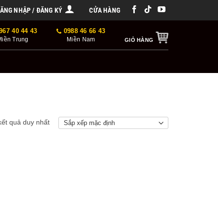
ĂNG NHẬP / ĐĂNG KÝ
CỬA HÀNG
967 40 44 43
0988 46 66 43
Miền Trung
Miền Nam
GIỎ HÀNG
 kết quả duy nhất