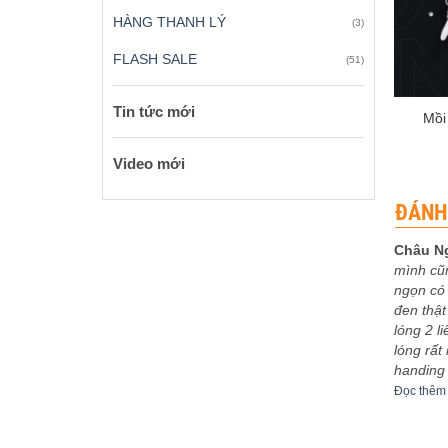
HÀNG THANH LÝ
(3)
FLASH SALE
(51)
+
Tin tức mới
Mồi
Video mới
ĐÁNH
Châu N
mình cũ
 xếp
Được xếp
eptu
-
03/12/2023
Sơn Ca
-
30/11/2023
ngọn có 
5
5
hạng
5
5
bo khoe
5m4 tuyệt vời
đen thật
sao
êm
Đọc thêm
lóng 2 l
lóng rất
handing
Đọc thêm