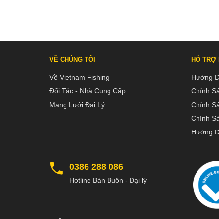
VỀ CHÚNG TÔI
HỖ TRỢ
Về Vietnam Fishing
Hướng D
Đối Tác - Nhà Cung Cấp
Chính S
Mạng Lưới Đại Lý
Chính S
Chính Sá
Hướng D
0386 288 086
Hotline Bán Buôn - Đại lý