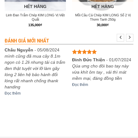
HẾT HÀNG
HẾT HÀNG
Linh Đan Trắm Chép KIM LONG Vị Việt
Mồi Câu Cá Chép KIM LONG Số 2 Vị
Quất
Thơm Tanh 250g
135,000
₫
30,000
₫
ĐÁNH GIÁ MỚI NHẤT
Châu Nguyễn
-
05/08/2024
mình cũng đã mua cây 8.1m
Được xếp
Đinh Đức Thiện
-
01/07/2024
ngọn có 1.2li nhưng tải cá trắm
hạng
5
5
Qúa ưng cho đôi bao tay này
đen thật tuyệt vời lỡ làm gãy
sao
vừa khít ôm tay , vải thì mát
lóng 2 liên hệ bảo hành đổi
mềm mại, đáng đồng tiền
lóng rất nhanh chống thank
Đọc thêm
handing
Đọc thêm