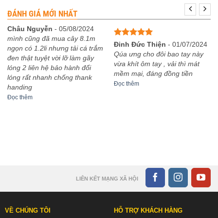
ĐÁNH GIÁ MỚI NHẤT
Châu Nguyễn
-
05/08/2024
mình cũng đã mua cây 8.1m
Được xếp
Đinh Đức Thiện
-
01/07/2024
ngọn có 1.2li nhưng tải cá trắm
hạng
5
5
Qúa ưng cho đôi bao tay này
đen thật tuyệt vời lỡ làm gãy
sao
vừa khít ôm tay , vải thì mát
lóng 2 liên hệ bảo hành đổi
mềm mại, đáng đồng tiền
lóng rất nhanh chống thank
Đọc thêm
handing
Đọc thêm
LIÊN KẾT MẠNG XÃ HỘI
VỀ CHÚNG TÔI
HỖ TRỢ KHÁCH HÀNG