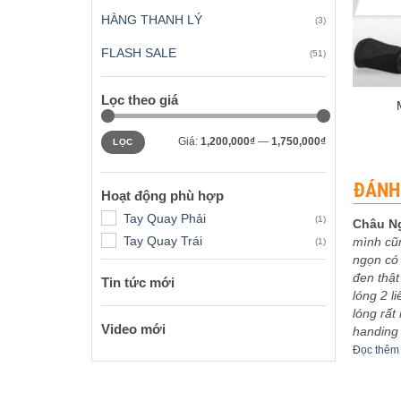
HÀNG THANH LÝ
(3)
FLASH SALE
(51)
+
Lọc theo giá
Giá
Giá
Giá:
1,200,000₫
—
1,750,000₫
LỌC
tối
tối
thiểu
đa
ĐÁNH
Hoạt động phù hợp
Tay Quay Phải
(1)
Châu N
Tay Quay Trái
mình cũ
(1)
 xếp
Được xếp
eptu
-
03/12/2023
Sơn Ca
-
30/11/2023
ngọn có 
5
5
hạng
5
5
bo khoe
5m4 tuyệt vời
đen thật
sao
Tin tức mới
êm
Đọc thêm
lóng 2 l
lóng rất
Video mới
handing
Đọc thêm