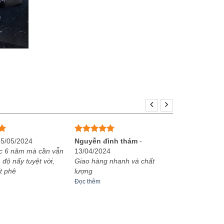
Được xếp
25/05/2024
Nguyễn đình thám
-
hạng
5
5
c 6 năm mà cần vẫn
13/04/2024
sao
 độ nẩy tuyệt vời,
Giao hàng nhanh và chất
t phê
lượng
Đọc thêm