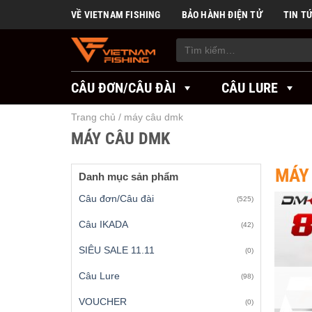
Skip
VỀ VIETNAM FISHING
BẢO HÀNH ĐIỆN TỬ
TIN T
to
content
Tìm
kiếm:
CÂU ĐƠN/CÂU ĐÀI
CÂU LURE
Trang chủ
/
máy câu dmk
MÁY CÂU DMK
MÁY
Danh mục sản phẩm
Câu đơn/Câu đài
(525)
Câu IKADA
(42)
SIÊU SALE 11.11
(0)
Câu Lure
(98)
VOUCHER
(0)