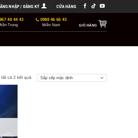
ĂNG NHẬP / ĐĂNG KÝ
CỬA HÀNG
967 40 44 43
0988 46 66 43
Miền Trung
Miền Nam
GIỎ HÀNG
ị tất cả 2 kết quả