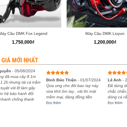
+
Máy Câu DMK Fox Legend
Máy Câu DMK Liuyun
1,750,000
₫
1,200,000
₫
 GIÁ MỚI NHẤT
guyễn
-
05/08/2024
ng đã mua cây 8.1m
Được xếp
Được xếp
Đinh Đức Thiện
-
01/07/2024
Lê Anh
-
1.2li nhưng tải cá trắm
hạng
5
5
hạng
5
5
Qúa ưng cho đôi bao tay này
Đã dùng d
 tuyệt vời lỡ làm gãy
sao
sao
vừa khít ôm tay , vải thì mát
chắc chắn,
iên hệ bảo hành đổi
mềm mại, đáng đồng tiền
dòng cá rấ
 nhanh chống thank
Đọc thêm
Đọc thêm