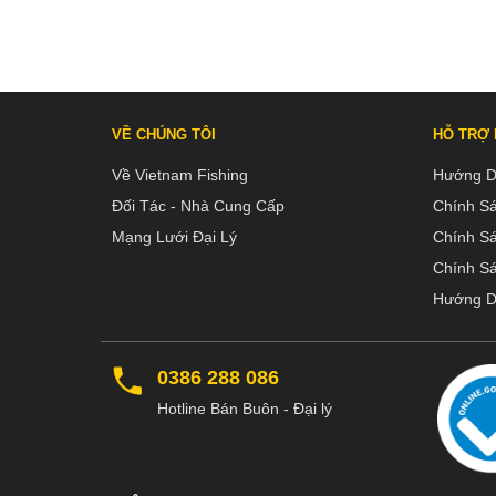
VỀ CHÚNG TÔI
HỖ TRỢ
Về Vietnam Fishing
Hướng D
Đối Tác - Nhà Cung Cấp
Chính S
Mạng Lưới Đại Lý
Chính S
Chính Sá
Hướng D
0386 288 086
Hotline Bán Buôn - Đại lý