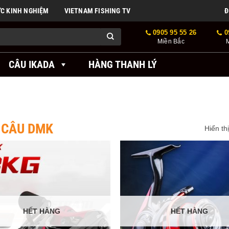
ỨC KINH NGHIỆM
VIETNAM FISHING TV
Đ
0905 95 55 26
0
Miền Bắc
CÂU IKADA
HÀNG THANH LÝ
 CÂU DMK
Hiển th
HẾT HÀNG
HẾT HÀNG