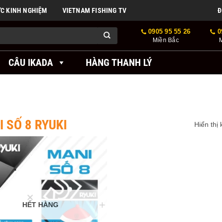
ỨC KINH NGHIỆM
VIETNAM FISHING TV
Đ
0905 95 55 26
0
Miền Bắc
CÂU IKADA
HÀNG THANH LÝ
 SỐ 8 RYUKI
Hiển thị
HẾT HÀNG