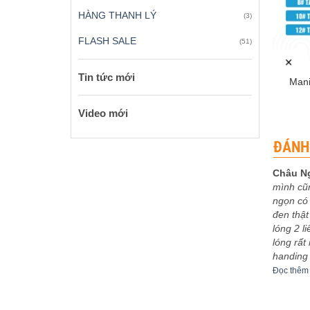
HÀNG THANH LÝ
(3)
FLASH SALE
(51)
+
Tin tức mới
Mani
Video mới
ĐÁNH
Châu N
mình cũ
 xếp
Được xếp
eptu
-
03/12/2023
Sơn Ca
-
30/11/2023
ngọn có 
5
5
hạng
5
5
bo khoe
5m4 tuyệt vời
đen thật
sao
êm
Đọc thêm
lóng 2 l
lóng rất
handing
Đọc thêm