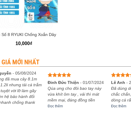
 Số 8 RYUKI Chống Xoắn Dây
10,000
₫
 GIÁ MỚI NHẤT
guyễn
-
05/08/2024
ng đã mua cây 8.1m
Được xếp
Được xếp
Đinh Đức Thiện
-
01/07/2024
Lê Anh
-
1.2li nhưng tải cá trắm
hạng
5
5
hạng
5
5
Qúa ưng cho đôi bao tay này
Đã dùng d
 tuyệt vời lỡ làm gãy
sao
sao
vừa khít ôm tay , vải thì mát
chắc chắn,
iên hệ bảo hành đổi
mềm mại, đáng đồng tiền
dòng cá rấ
 nhanh chống thank
Đọc thêm
Đọc thêm