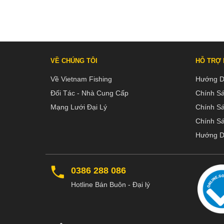
VỀ CHÚNG TÔI
HỖ TRỢ
Về Vietnam Fishing
Hướng D
Đối Tác - Nhà Cung Cấp
Chính S
Mạng Lưới Đại Lý
Chính S
Chính Sá
Hướng D
0386 288 086
Hotline Bán Buôn - Đại lý