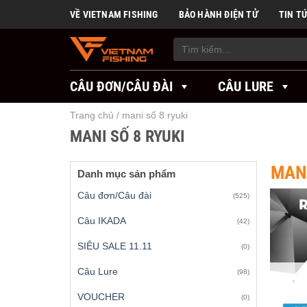
Skip
VỀ VIETNAM FISHING
BẢO HÀNH ĐIỆN TỬ
TIN T
to
content
Tìm
kiếm:
CÂU ĐƠN/CÂU ĐÀI
CÂU LURE
Trang chủ
/
mani số 8 ryuki
MANI SỐ 8 RYUKI
MANI
Danh mục sản phẩm
Câu đơn/Câu đài
(525)
Câu IKADA
(42)
SIÊU SALE 11.11
(0)
Câu Lure
(98)
VOUCHER
(0)