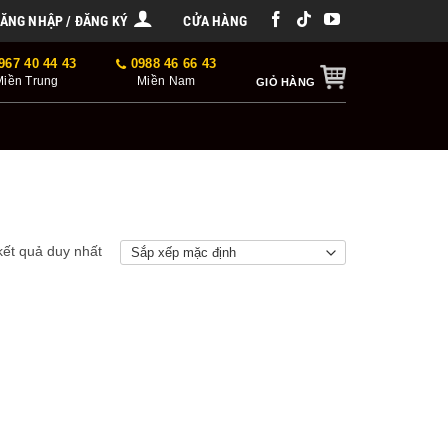
ĂNG NHẬP / ĐĂNG KÝ
CỬA HÀNG
967 40 44 43
0988 46 66 43
Miền Trung
Miền Nam
GIỎ HÀNG
 kết quả duy nhất