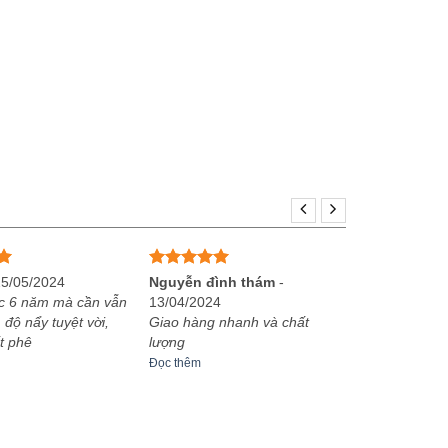
Được xếp
25/05/2024
Nguyễn đình thám
-
hạng
5
5
c 6 năm mà cần vẫn
13/04/2024
sao
 độ nẩy tuyệt vời,
Giao hàng nhanh và chất
t phê
lượng
Đọc thêm