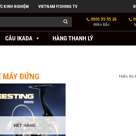
ỨC KINH NGHIỆM
VIETNAM FISHING TV
Đ
0905 95 55 26
0
Miền Bắc
CÂU IKADA
HÀNG THANH LÝ
E MÁY ĐỨNG
Hiển thị
HẾT HÀNG