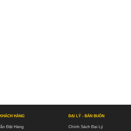
 KHÁCH HÀNG
ĐẠI LÝ - BÁN BUÔN
ẫn Đặt Hàng
Chính Sách Đại Lý