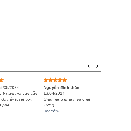
Được xếp
25/05/2024
Nguyễn đình thám
-
hạng
5
5
c 6 năm mà cần vẫn
13/04/2024
sao
 độ nẩy tuyệt vời,
Giao hàng nhanh và chất
t phê
lượng
Đọc thêm