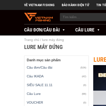
Skip
VỀ VIETNAM FISHING
BẢO HÀNH ĐIỆN TỬ
TIN T
to
content
Tìm
kiếm:
CÂU ĐƠN/CÂU ĐÀI
CÂU LURE
Trang chủ
/
lure máy đứng
LURE MÁY ĐỨNG
LUR
Danh mục sản phẩm
Câu đơn/Câu đài
(526)
Câu IKADA
(42)
SIÊU SALE 11.11
(0)
Câu Lure
(98)
VOUCHER
(0)