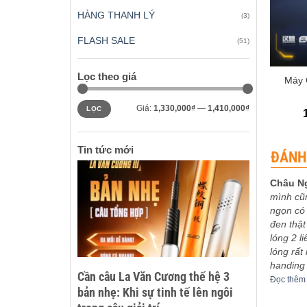
HÀNG THANH LÝ
(3)
FLASH SALE
(51)
+
Lọc theo giá
Máy 
Giá
Giá
Giá:
1,330,000₫
—
1,410,000₫
LỌC
tối
tối
thiểu
đa
Tin tức mới
ĐÁNH
Châu N
mình cũ
 xếp
Được xếp
eptu
-
03/12/2023
Sơn Ca
-
30/11/2023
ngọn có 
5
5
hạng
5
5
bo khoe
5m4 tuyệt vời
đen thật
sao
êm
Đọc thêm
lóng 2 l
lóng rất
handing
Cần câu La Văn Cương thế hệ 3
Đọc thêm
bản nhẹ: Khi sự tinh tế lên ngôi