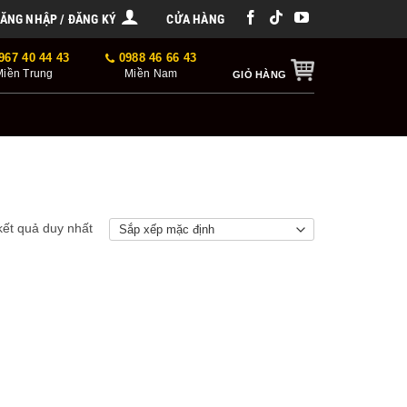
ĂNG NHẬP / ĐĂNG KÝ
CỬA HÀNG
967 40 44 43
0988 46 66 43
Miền Trung
Miền Nam
GIỎ HÀNG
 kết quả duy nhất