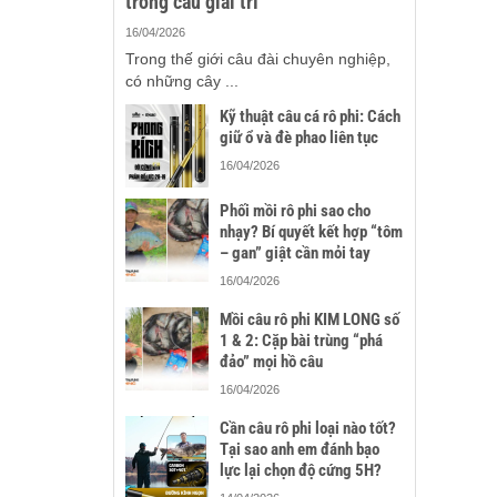
trong câu giải trí
16/04/2026
Trong thế giới câu đài chuyên nghiệp,
có những cây ...
Kỹ thuật câu cá rô phi: Cách
giữ ổ và đè phao liên tục
16/04/2026
Phối mồi rô phi sao cho
nhạy? Bí quyết kết hợp “tôm
– gan” giật cần mỏi tay
16/04/2026
Mồi câu rô phi KIM LONG số
1 & 2: Cặp bài trùng “phá
đảo” mọi hồ câu
16/04/2026
Cần câu rô phi loại nào tốt?
Tại sao anh em đánh bạo
lực lại chọn độ cứng 5H?