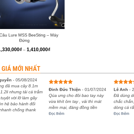
Câu Lure MSS BeeSting – Máy
Đứng
Khoảng
1,330,000
₫
1,410,000
₫
–
giá:
từ
1,330,000₫
đến
 GIÁ MỚI NHẤT
1,410,000₫
guyễn
-
05/08/2024
ng đã mua cây 8.1m
Được xếp
Được xếp
Đinh Đức Thiện
-
01/07/2024
Lê Anh
-
1.2li nhưng tải cá trắm
hạng
5
5
hạng
5
5
Qúa ưng cho đôi bao tay này
Đã dùng d
 tuyệt vời lỡ làm gãy
sao
sao
vừa khít ôm tay , vải thì mát
chắc chắn,
iên hệ bảo hành đổi
mềm mại, đáng đồng tiền
dòng cá rấ
 nhanh chống thank
Đọc thêm
Đọc thêm