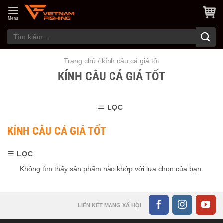
Skip
to
Menu
content
Tìm
kiếm:
Trang chủ
/
kính câu cá giá tốt
KÍNH CÂU CÁ GIÁ TỐT
LỌC
KÍNH CÂU CÁ GIÁ TỐT
LỌC
Không tìm thấy sản phẩm nào khớp với lựa chọn của bạn.
LIÊN KẾT MẠNG XÃ HỘI