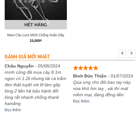
HẾT HÀNG
Mani Câu Lure MSS Chống Xoắn Dây
15,000
₫
ĐÁNH GIÁ MỚI NHẤT
Châu Nguyễn
-
05/08/2024
mình cũng đã mua cây 8.1m
Được xếp
Đinh Đức Thiện
-
01/07/2024
ngọn có 1.2li nhưng tải cá trắm
hạng
5
5
Qúa ưng cho đôi bao tay này
đen thật tuyệt vời lỡ làm gãy
sao
vừa khít ôm tay , vải thì mát
lóng 2 liên hệ bảo hành đổi
mềm mại, đáng đồng tiền
lóng rất nhanh chống thank
Đọc thêm
handing
Đọc thêm