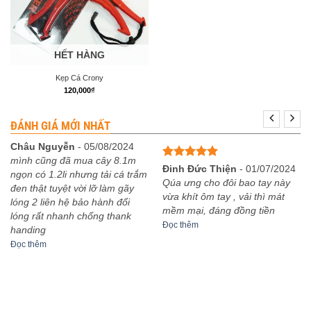
HẾT HÀNG
Kẹp Cá Crony
120,000
₫
ĐÁNH GIÁ MỚI NHẤT
Châu Nguyễn
-
05/08/2024
mình cũng đã mua cây 8.1m
Được xếp
Đinh Đức Thiện
-
01/07/2024
ngọn có 1.2li nhưng tải cá trắm
hạng
5
5
Qúa ưng cho đôi bao tay này
đen thật tuyệt vời lỡ làm gãy
sao
vừa khít ôm tay , vải thì mát
lóng 2 liên hệ bảo hành đổi
mềm mại, đáng đồng tiền
lóng rất nhanh chống thank
Đọc thêm
handing
Đọc thêm