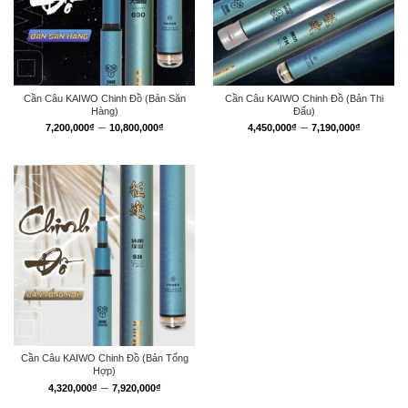
Cần Câu KAIWO Chinh Đồ (Bản Săn
Cần Câu KAIWO Chinh Đồ (Bản Thi
Hàng)
Đấu)
Khoảng
Khoảng
–
–
7,200,000
₫
10,800,000
₫
4,450,000
₫
7,190,000
₫
giá:
giá:
từ
từ
7,200,000₫
4,450,0
đến
đến
10,800,000₫
7,190,0
Cần Câu KAIWO Chinh Đồ (Bản Tổng
Hợp)
Khoảng
–
4,320,000
₫
7,920,000
₫
giá: