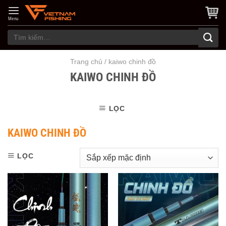
Skip
to
Menu
content
Tìm
kiếm:
Trang chủ
/
kaiwo chinh đồ
KAIWO CHINH ĐỒ
LỌC
KAIWO CHINH ĐỒ
LỌC