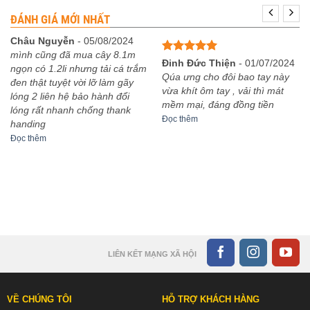
từ
4,320,000₫
ĐÁNH GIÁ MỚI NHẤT
đến
7,920,000₫
Châu Nguyễn
-
05/08/2024
mình cũng đã mua cây 8.1m
Được xếp
Đinh Đức Thiện
-
01/07/2024
ngọn có 1.2li nhưng tải cá trắm
hạng
5
5
Qúa ưng cho đôi bao tay này
đen thật tuyệt vời lỡ làm gãy
sao
vừa khít ôm tay , vải thì mát
lóng 2 liên hệ bảo hành đổi
mềm mại, đáng đồng tiền
lóng rất nhanh chống thank
Đọc thêm
handing
Đọc thêm
LIÊN KẾT MẠNG XÃ HỘI
VỀ CHÚNG TÔI
HỖ TRỢ KHÁCH HÀNG