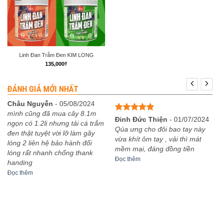
Linh Đan Trắm Đen KIM LONG
135,000
₫
ĐÁNH GIÁ MỚI NHẤT
Châu Nguyễn
-
05/08/2024
mình cũng đã mua cây 8.1m
Được xếp
Đinh Đức Thiện
-
01/07/2024
ngọn có 1.2li nhưng tải cá trắm
hạng
5
5
Qúa ưng cho đôi bao tay này
đen thật tuyệt vời lỡ làm gãy
sao
vừa khít ôm tay , vải thì mát
lóng 2 liên hệ bảo hành đổi
mềm mại, đáng đồng tiền
lóng rất nhanh chống thank
Đọc thêm
handing
Đọc thêm