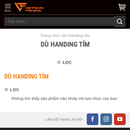
Skip
to
Menu
content
Tìm
kiếm:
Trang chủ
/
dù handing tím
DÙ HANDING TÍM
LỌC
DÙ HANDING TÍM
LỌC
Không tìm thấy sản phẩm nào khớp với lựa chọn của bạn.
LIÊN KẾT MẠNG XÃ HỘI