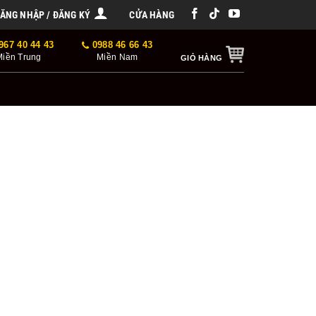
ĂNG NHẬP / ĐĂNG KÝ
CỬA HÀNG
967 40 44 43
0988 46 66 43
Miền Trung
Miền Nam
GIỎ HÀNG