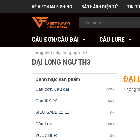
Skip
VỀ VIETNAM FISHING
BẢO HÀNH ĐIỆN TỬ
TIN T
to
content
Tìm
kiếm:
CÂU ĐƠN/CÂU ĐÀI
CÂU LURE
Trang chủ
/
đại long ngư th3
ĐẠI LONG NGƯ TH3
ĐẠI 
Danh mục sản phẩm
Câu đơn/Câu đài
Không t
(526)
Câu IKADA
(42)
SIÊU SALE 11.11
(0)
Câu Lure
(98)
VOUCHER
(0)