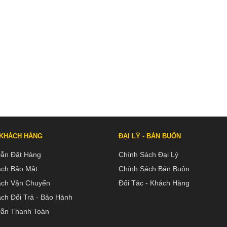
 KHÁCH HÀNG
ĐẠI LÝ - BÁN BUÔN
ẫn Đặt Hàng
Chính Sách Đại Lý
ách Bảo Mật
Chính Sách Bán Buôn
ách Vận Chuyển
Đối Tác - Khách Hàng
ch Đổi Trả - Bảo Hành
ẫn Thanh Toán