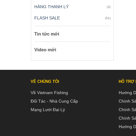
HÀNG THANH LÝ
(3)
FLASH SALE
(51)
Tin tức mới
Video mới
VỀ CHÚNG TÔI
HỖ TRỢ
Về Vietnam Fishing
Hướng D
Đối Tác - Nhà Cung Cấp
Chính S
Mạng Lưới Đại Lý
Chính S
Chính Sá
Hướng D