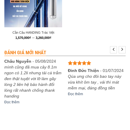
Cần Câu HANDING Trác Việt
Khoảng
–
1,570,000
₫
3,260,000
₫
giá:
từ
1,570,000₫
ĐÁNH GIÁ MỚI NHẤT
đến
3,260,000₫
Châu Nguyễn
-
05/08/2024
mình cũng đã mua cây 8.1m
Được xếp
Đinh Đức Thiện
-
01/07/2024
ngọn có 1.2li nhưng tải cá trắm
hạng
5
5
Qúa ưng cho đôi bao tay này
đen thật tuyệt vời lỡ làm gãy
sao
vừa khít ôm tay , vải thì mát
lóng 2 liên hệ bảo hành đổi
mềm mại, đáng đồng tiền
lóng rất nhanh chống thank
Đọc thêm
handing
Đọc thêm