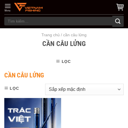
Skip
to
Menu
content
Tìm
kiếm:
Trang chủ
/
cần câu lửng
CẦN CÂU LỬNG
LỌC
CẦN CÂU LỬNG
LỌC