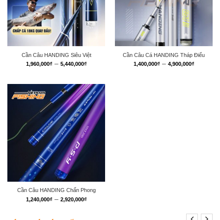
Cần Câu HANDING Siêu Việt
Cần Câu Cá HANDING Tháp Điếu
Khoảng
Khoảng
–
–
1,960,000
₫
5,440,000
₫
1,400,000
₫
4,900,000
₫
giá:
giá:
từ
từ
1,960,000₫
1,400,0
đến
đến
5,440,000₫
4,900,0
Cần Câu HANDING Chấn Phong
Khoảng
–
1,240,000
₫
2,920,000
₫
giá:
từ
1,240,000₫