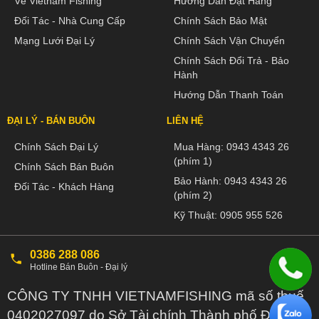
Về Vietnam Fishing
Hướng Dẫn Đặt Hàng
Đối Tác - Nhà Cung Cấp
Chính Sách Bảo Mật
Mạng Lưới Đại Lý
Chính Sách Vận Chuyển
Chính Sách Đổi Trả - Bảo
Hành
Hướng Dẫn Thanh Toán
ĐẠI LÝ - BÁN BUÔN
LIÊN HỆ
Chính Sách Đại Lý
Mua Hàng:
0943 4343 26
(phím 1)
Chính Sách Bán Buôn
Bảo Hành:
0943 4343 26
Đối Tác - Khách Hàng
(phím 2)
Kỹ Thuật:
0905 955 526
0386 288 086
Hotline Bán Buôn - Đại lý
CÔNG TY TNHH VIETNAMFISHING mã số thuế
0402027097 do Sở Tài chính Thành phố Đà