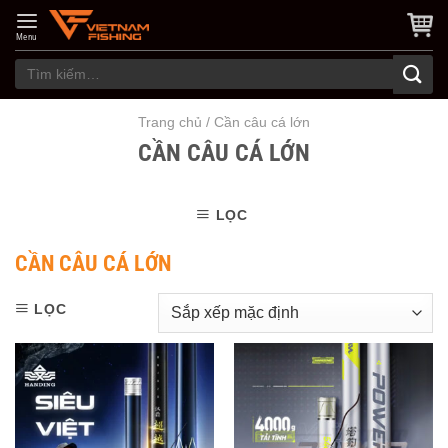
Skip
to
Menu
content
Tìm
kiếm:
Trang chủ
/
Cần câu cá lớn
CẦN CÂU CÁ LỚN
LỌC
CẦN CÂU CÁ LỚN
LỌC