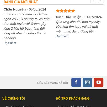
ĐÁNH GIÁ MỚI NHẤT
đến
2,920,000₫
Châu Nguyễn
-
05/08/2024
mình cũng đã mua cây 8.1m
Được xếp
Đinh Đức Thiện
-
01/07/2024
ngọn có 1.2li nhưng tải cá trắm
hạng
5
5
Qúa ưng cho đôi bao tay này
đen thật tuyệt vời lỡ làm gãy
sao
vừa khít ôm tay , vải thì mát
lóng 2 liên hệ bảo hành đổi
mềm mại, đáng đồng tiền
lóng rất nhanh chống thank
Đọc thêm
handing
Đọc thêm
LIÊN KẾT MẠNG XÃ HỘI
VỀ CHÚNG TÔI
HỖ TRỢ KHÁCH HÀNG