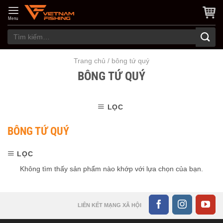
Skip
to
Menu
content
Tìm
kiếm:
Trang chủ
/
bông tứ quý
BÔNG TỨ QUÝ
LỌC
BÔNG TỨ QUÝ
LỌC
Không tìm thấy sản phẩm nào khớp với lựa chọn của bạn.
LIÊN KẾT MẠNG XÃ HỘI