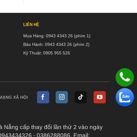
đến
12,680,000₫
LIÊN HỆ
Mua Hàng:
0943 4343 26 (phím 1)
Bảo Hành:
0943 4343 26 (phím 2)
Kỹ Thuật:
0905 955 526
 MẠNG XÃ HỘI
ẵng cấp thay đổi lần thứ 2 vào ngày
 0943434326 - 0386288086. Email: