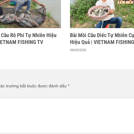
 Câu Rô Phi Tự Nhiên Hiệu
Bài Mồi Câu Diếc Tự Nhiên C
VIETNAM FISHING TV
Hiệu Quả | VIETNAM FISHING
06/03/2026
ác trường bắt buộc được đánh dấu
*