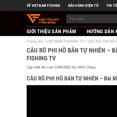
Skip
VỀ VIETNAM FISHING
BẢO HÀNH ĐIỆN TỬ
TIN T
to
content
Tìm
kiếm:
GIỚI THIỆU SẢN PHẨM
HƯỚNG DẪN 
Trang chủ
/
VIETNAM FISHING TV
/
CÂU RÔ PHI HỒ B
CÂU RÔ PHI HỒ BÁN TỰ NHIÊN – Bài
FISHING TV
Cập nhật lần cuối
13/06/2025
bởi
Minh Châuu
CÂU RÔ PHI HỒ BÁN TỰ NHIÊN – Bài Mồ