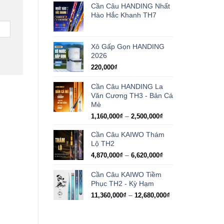
Cần Câu HANDING Nhất
Hào Hắc Khanh TH7
Xô Gấp Gọn HANDING
2026
220,000
₫
Cần Câu HANDING La
Văn Cương TH3 - Bản Cá
Mè
Khoảng
–
1,160,000
₫
2,500,000
₫
giá:
từ
Cần Câu KAIWO Thám
1,160,000₫
Lộ TH2
đến
Khoảng
–
4,870,000
₫
6,620,000
₫
2,500,000₫
giá:
từ
Cần Câu KAIWO Tiềm
4,870,000₫
Phục TH2 - Kỳ Hạm
đến
Khoảng
–
11,360,000
₫
12,680,000
₫
6,620,000₫
giá:
từ
11,360,000₫