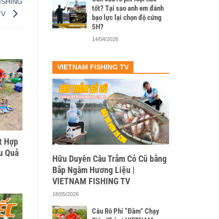
FISHING
tốt? Tại sao anh em đánh
TV
bạo lực lại chọn độ cứng
5H?
14/04/2026
VIETNAM FISHING TV
t Hợp
u Quả
Hữu Duyên Câu Trắm Cỏ Cũ bằng
Bắp Ngâm Hương Liệu |
VIETNAM FISHING TV
18/05/2026
Câu Rô Phi “Đầm” Chạy