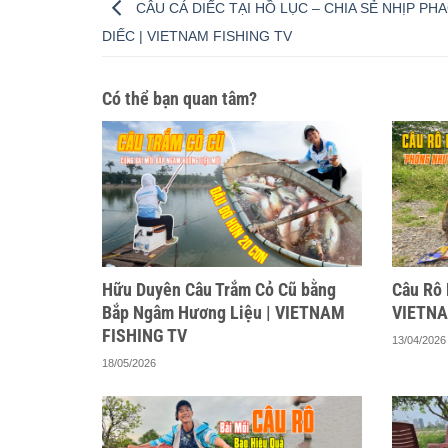
CÂU CÁ DIẾC TẠI HỒ LỤC – CHIA SẺ NHỊP PH
DIẾC | VIETNAM FISHING TV
Có thể bạn quan tâm?
Hữu Duyên Câu Trắm Cỏ Cũ bằng
Câu Rô 
Bắp Ngâm Hương Liệu | VIETNAM
VIETNA
FISHING TV
13/04/2026
18/05/2026