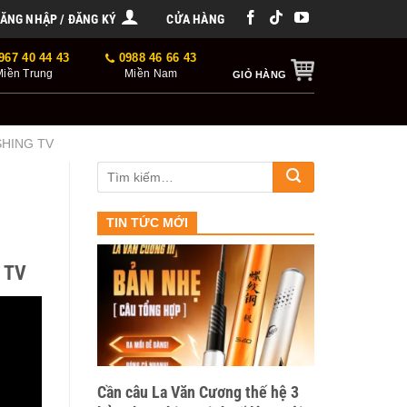
ĂNG NHẬP / ĐĂNG KÝ
CỬA HÀNG
967 40 44 43
0988 46 66 43
Miền Trung
Miền Nam
GIỎ HÀNG
SHING TV
TIN TỨC MỚI
 TV
Cần câu La Văn Cương thế hệ 3