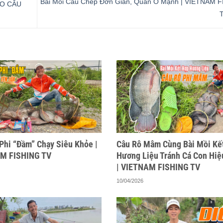
Bài Mồi Câu Chép Đơn Giản, Quấn Ổ Mạnh | VIETNAM 
AO CÂU
Phi “Đầm” Chạy Siêu Khỏe |
Câu Rô Mâm Cùng Bài Mồi Kế
M FISHING TV
Hương Liệu Tránh Cá Con Hiệ
| VIETNAM FISHING TV
10/04/2026