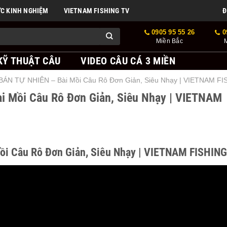
ỨC KINH NGHIỆM
VIETNAM FISHING TV
Đ
0905 95 55 26
0
Miền Bắc
KỸ THUẬT CÂU
VIDEO CÂU CÁ 3 MIỀN
ÁN TỰ NHIÊN – Bài Mồi Câu Rô Đơn Giản, Siêu Nhạy | VIETNAM FI
 Mồi Câu Rô Đơn Giản, Siêu Nhạy | VIETNAM
i Câu Rô Đơn Giản, Siêu Nhạy | VIETNAM FISHING