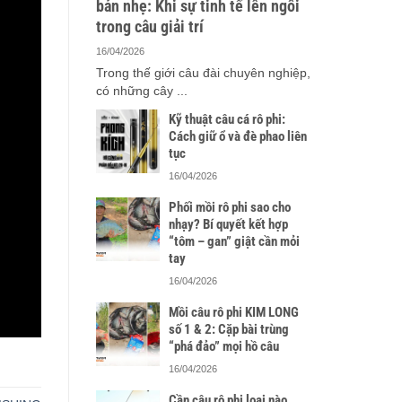
bản nhẹ: Khi sự tinh tế lên ngôi
trong câu giải trí
16/04/2026
Trong thế giới câu đài chuyên nghiệp,
có những cây ...
Kỹ thuật câu cá rô phi:
Cách giữ ổ và đè phao liên
tục
16/04/2026
Phối mồi rô phi sao cho
nhạy? Bí quyết kết hợp
“tôm – gan” giật cần mỏi
tay
16/04/2026
Mồi câu rô phi KIM LONG
số 1 & 2: Cặp bài trùng
“phá đảo” mọi hồ câu
16/04/2026
Cần câu rô phi loại nào